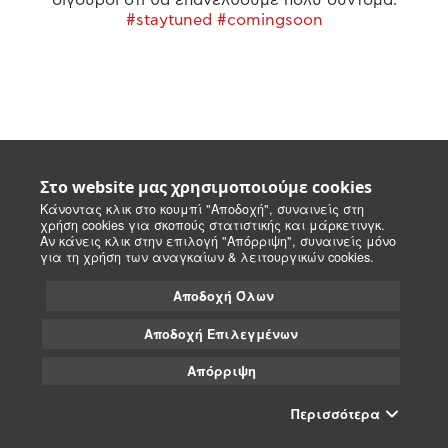
#staytuned #comingsoon
Στο website μας χρησιμοποιούμε cookies
Κάνοντας κλικ στο κουμπί "Αποδοχή", συναινείς στη
χρήση cookies για σκοπούς στατιστικής και μάρκετινγκ.
Αν κάνεις κλικ στην επιλογή "Απόρριψη", συναινείς μόνο
για τη χρήση των αναγκαίων & λειτουργικών cookies.
Αποδοχή Όλων
Αποδοχή Επιλεγμένων
Απόρριψη
Περισσότερα