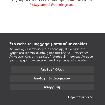
#staytuned #comingsoon
Στο website μας χρησιμοποιούμε cookies
Κάνοντας κλικ στο κουμπί "Αποδοχή", συναινείς στη
χρήση cookies για σκοπούς στατιστικής και μάρκετινγκ.
Αν κάνεις κλικ στην επιλογή "Απόρριψη", συναινείς μόνο
για τη χρήση των αναγκαίων & λειτουργικών cookies.
Αποδοχή Όλων
Αποδοχή Επιλεγμένων
Απόρριψη
Περισσότερα