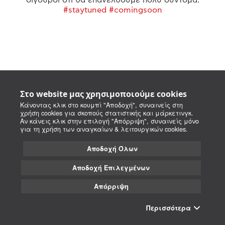
#staytuned #comingsoon
Στο website μας χρησιμοποιούμε cookies
Κάνοντας κλικ στο κουμπί "Αποδοχή", συναινείς στη
χρήση cookies για σκοπούς στατιστικής και μάρκετινγκ.
Αν κάνεις κλικ στην επιλογή "Απόρριψη", συναινείς μόνο
για τη χρήση των αναγκαίων & λειτουργικών cookies.
Αποδοχή Όλων
Αποδοχή Επιλεγμένων
Απόρριψη
Περισσότερα