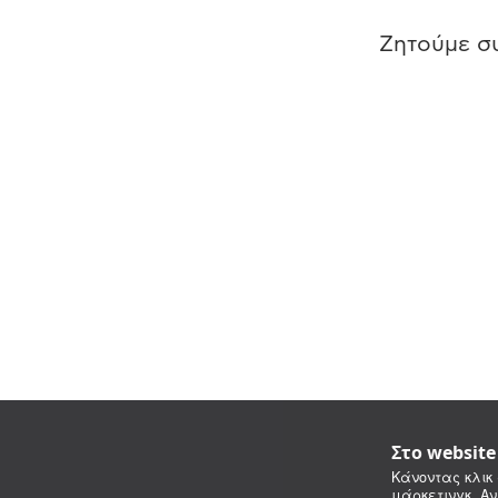
Ζητούμε συ
Στο websit
Κάνοντας κλικ 
μάρκετινγκ. Αν