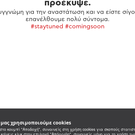
προέκυψε.
γγνώμη για την αναστάτωση και να είστε σίγο
επανέλθουμε πολύ σύντομα.
#staytuned #comingsoon
e μας χρησιμοποιούμε cookies
στο κουμπί "Αποδοχή", συναινείς στη χρήση cookies για σκοπούς στατιστ
 κάνεις κλικ στην επιλογή "Απόρριψη", συναινείς μόνο για τη χρήση τ