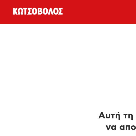
Αυτή τη 
να απο