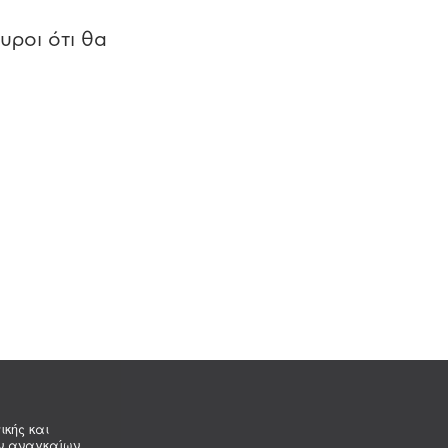
υροι ότι θα
ικής και
ων αναγκαίων