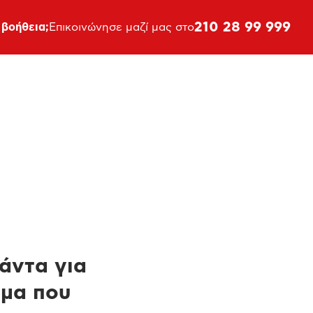
210 28 99 999
 βοήθεια;
Επικοινώνησε μαζί μας στο
πάντα για
ημα που