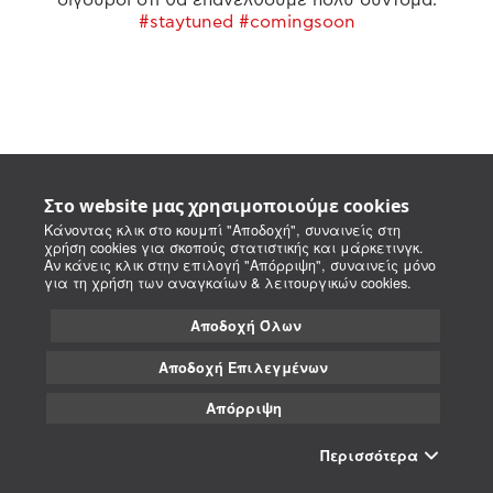
#staytuned #comingsoon
Στο website μας χρησιμοποιούμε cookies
Κάνοντας κλικ στο κουμπί "Αποδοχή", συναινείς στη
χρήση cookies για σκοπούς στατιστικής και μάρκετινγκ.
Αν κάνεις κλικ στην επιλογή "Απόρριψη", συναινείς μόνο
για τη χρήση των αναγκαίων & λειτουργικών cookies.
Αποδοχή Όλων
Αποδοχή Επιλεγμένων
Απόρριψη
Περισσότερα