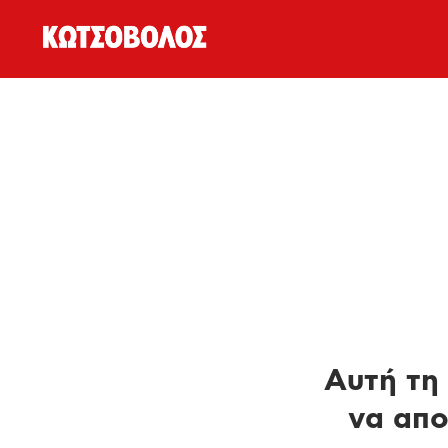
Αυτή τη 
να απο