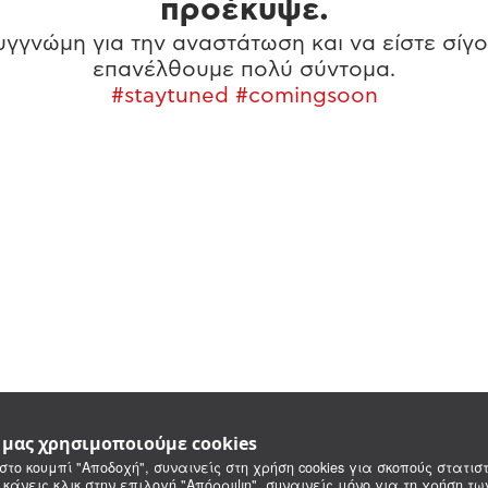
προέκυψε.
γγνώμη για την αναστάτωση και να είστε σίγο
επανέλθουμε πολύ σύντομα.
#staytuned #comingsoon
e μας χρησιμοποιούμε cookies
στο κουμπί "Αποδοχή", συναινείς στη χρήση cookies για σκοπούς στατιστ
 κάνεις κλικ στην επιλογή "Απόρριψη", συναινείς μόνο για τη χρήση τ