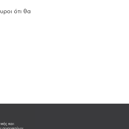
υροι ότι θα
ικής και
ων αναγκαίων