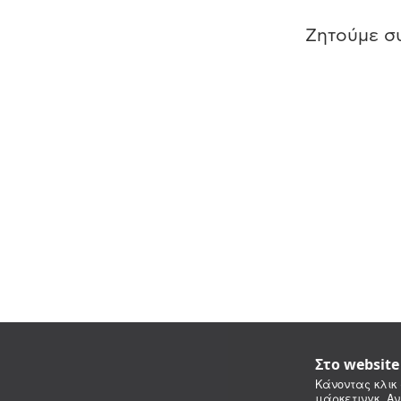
Ζητούμε συ
Στο websit
Κάνοντας κλικ 
μάρκετινγκ. Αν