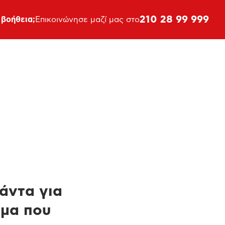
210 28 99 999
 βοήθεια;
Επικοινώνησε μαζί μας στο
πάντα για
ημα που