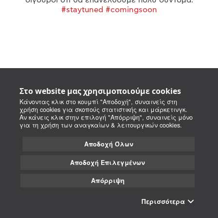
#staytuned #comingsoon
Στο website μας χρησιμοποιούμε cookies
Κάνοντας κλικ στο κουμπί "Αποδοχή", συναινείς στη
χρήση cookies για σκοπούς στατιστικής και μάρκετινγκ.
Αν κάνεις κλικ στην επιλογή "Απόρριψη", συναινείς μόνο
για τη χρήση των αναγκαίων & λειτουργικών cookies.
Αποδοχή Όλων
Αποδοχή Επιλεγμένων
Απόρριψη
Περισσότερα