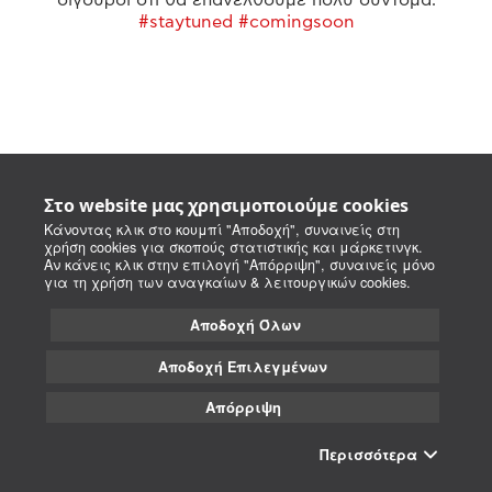
#staytuned #comingsoon
Στο website μας χρησιμοποιούμε cookies
Κάνοντας κλικ στο κουμπί "Αποδοχή", συναινείς στη
χρήση cookies για σκοπούς στατιστικής και μάρκετινγκ.
Αν κάνεις κλικ στην επιλογή "Απόρριψη", συναινείς μόνο
για τη χρήση των αναγκαίων & λειτουργικών cookies.
Αποδοχή Όλων
Αποδοχή Επιλεγμένων
Απόρριψη
Περισσότερα