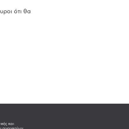
υροι ότι θα
ικής και
ων αναγκαίων