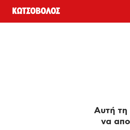
Αυτή τη 
να απο