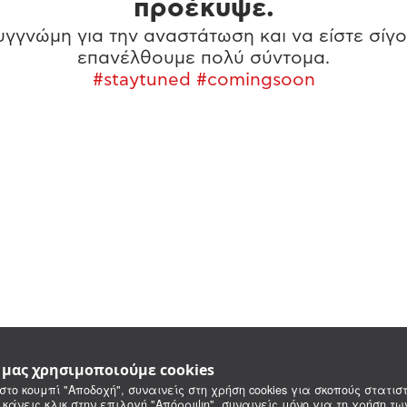
προέκυψε.
γγνώμη για την αναστάτωση και να είστε σίγο
επανέλθουμε πολύ σύντομα.
#staytuned #comingsoon
e μας χρησιμοποιούμε cookies
στο κουμπί "Αποδοχή", συναινείς στη χρήση cookies για σκοπούς στατιστ
 κάνεις κλικ στην επιλογή "Απόρριψη", συναινείς μόνο για τη χρήση τ