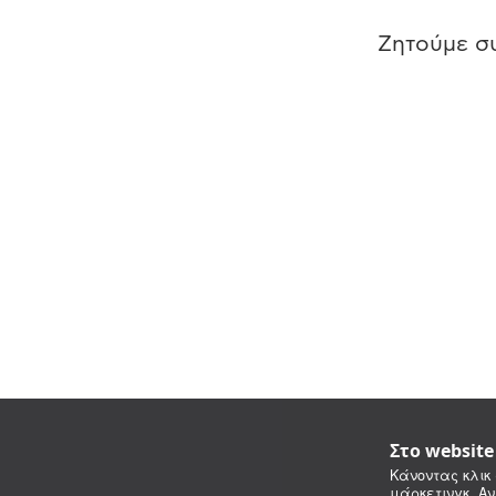
Ζητούμε συ
Στο websit
Κάνοντας κλικ 
μάρκετινγκ. Αν