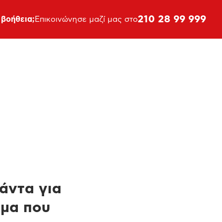
210 28 99 999
 βοήθεια;
Επικοινώνησε μαζί μας στο
πάντα για
ημα που