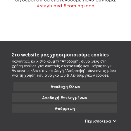
#staytuned #comingsoon
Στο website μας χρησιμοποιούμε cookies
Κάνοντας κλικ στο κουμπί "Αποδοχή", συναινείς στη
χρήση cookies για σκοπούς στατιστικής και μάρκετινγκ.
Αν κάνεις κλικ στην επιλογή "Απόρριψη", συναινείς μόνο
για τη χρήση των αναγκαίων & λειτουργικών cookies.
Αποδοχή Όλων
Αποδοχή Επιλεγμένων
Απόρριψη
Περισσότερα