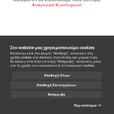
#staytuned #comingsoon
Στο website μας χρησιμοποιούμε cookies
Κάνοντας κλικ στο κουμπί "Αποδοχή", συναινείς στη
χρήση cookies για σκοπούς στατιστικής και μάρκετινγκ.
Αν κάνεις κλικ στην επιλογή "Απόρριψη", συναινείς μόνο
για τη χρήση των αναγκαίων & λειτουργικών cookies.
Αποδοχή Όλων
Αποδοχή Επιλεγμένων
Απόρριψη
Περισσότερα