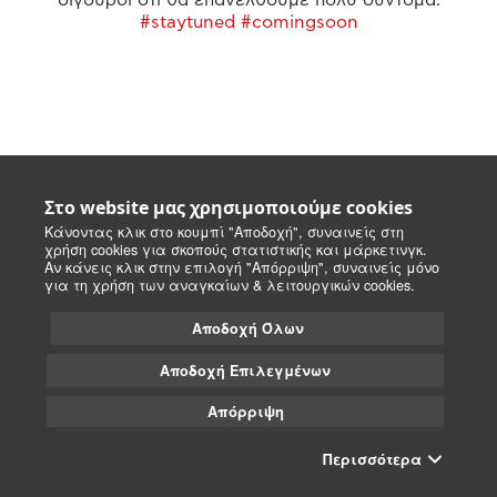
#staytuned #comingsoon
Στο website μας χρησιμοποιούμε cookies
Κάνοντας κλικ στο κουμπί "Αποδοχή", συναινείς στη
χρήση cookies για σκοπούς στατιστικής και μάρκετινγκ.
Αν κάνεις κλικ στην επιλογή "Απόρριψη", συναινείς μόνο
για τη χρήση των αναγκαίων & λειτουργικών cookies.
Αποδοχή Όλων
Αποδοχή Επιλεγμένων
Απόρριψη
Περισσότερα