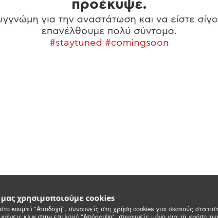
προέκυψε.
γγνώμη για την αναστάτωση και να είστε σίγο
επανέλθουμε πολύ σύντομα.
#staytuned #comingsoon
e μας χρησιμοποιούμε cookies
στο κουμπί "Αποδοχή", συναινείς στη χρήση cookies για σκοπούς στατιστ
 κάνεις κλικ στην επιλογή "Απόρριψη", συναινείς μόνο για τη χρήση τ