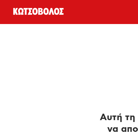
Αυτή τη 
να απο