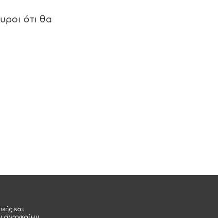
υροι ότι θα
ικής και
ων αναγκαίων