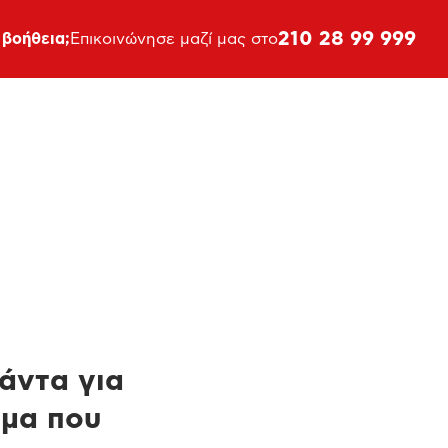
210 28 99 999
 βοήθεια;
Επικοινώνησε μαζί μας στο
πάντα για
ημα που