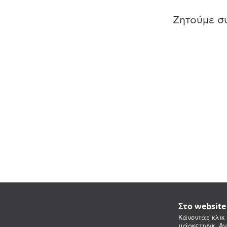
Ζητούμε συ
Στο websit
Κάνοντας κλικ 
μάρκετινγκ. Αν