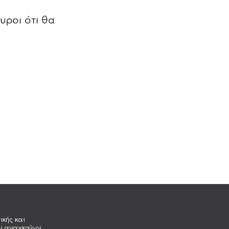
υροι ότι θα
ικής και
ων αναγκαίων