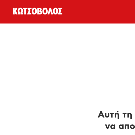
Αυτή τη 
να απο