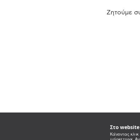
Ζητούμε συ
Στο websit
Κάνοντας κλικ 
μάρκετινγκ. Αν