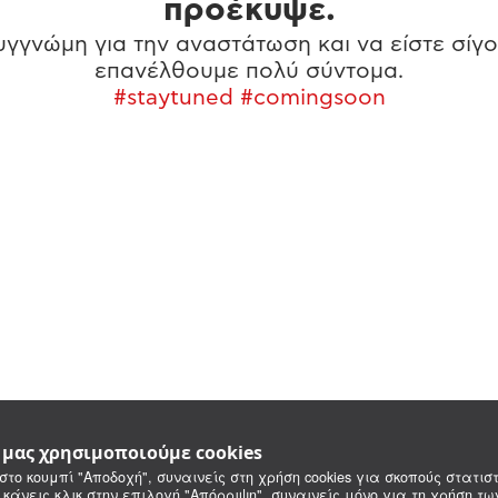
προέκυψε.
γγνώμη για την αναστάτωση και να είστε σίγο
επανέλθουμε πολύ σύντομα.
#staytuned #comingsoon
e μας χρησιμοποιούμε cookies
στο κουμπί "Αποδοχή", συναινείς στη χρήση cookies για σκοπούς στατιστ
 κάνεις κλικ στην επιλογή "Απόρριψη", συναινείς μόνο για τη χρήση τ