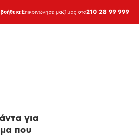
210 28 99 999
 βοήθεια;
Επικοινώνησε μαζί μας στο
πάντα για
ημα που