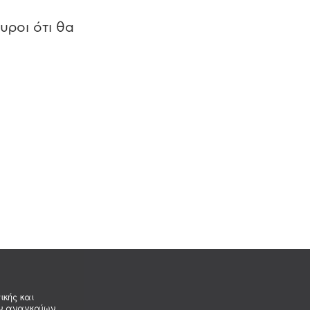
υροι ότι θα
ικής και
ων αναγκαίων