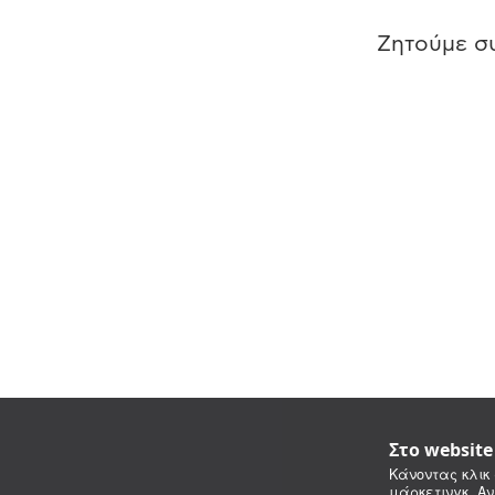
Ζητούμε συ
Στο websit
Κάνοντας κλικ 
μάρκετινγκ. Αν