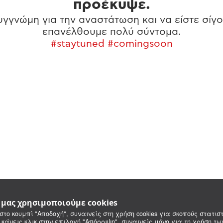
προέκυψε.
γγνώμη για την αναστάτωση και να είστε σίγο
επανέλθουμε πολύ σύντομα.
#staytuned #comingsoon
e μας χρησιμοποιούμε cookies
στο κουμπί "Αποδοχή", συναινείς στη χρήση cookies για σκοπούς στατιστ
 κάνεις κλικ στην επιλογή "Απόρριψη", συναινείς μόνο για τη χρήση τ