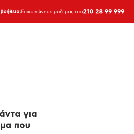
210 28 99 999
 βοήθεια;
Επικοινώνησε μαζί μας στο
πάντα για
ημα που