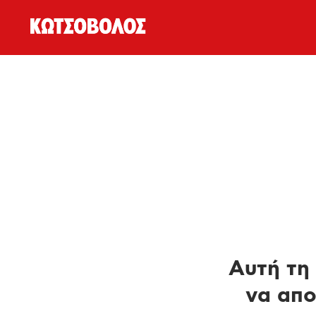
Αυτή τη 
να απο