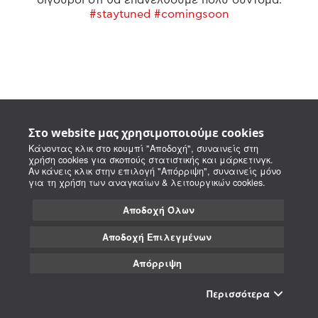
#staytuned #comingsoon
Στο website μας χρησιμοποιούμε cookies
Κάνοντας κλικ στο κουμπί "Αποδοχή", συναινείς στη
χρήση cookies για σκοπούς στατιστικής και μάρκετινγκ.
Αν κάνεις κλικ στην επιλογή "Απόρριψη", συναινείς μόνο
για τη χρήση των αναγκαίων & λειτουργικών cookies.
Αποδοχή Όλων
Αποδοχή Επιλεγμένων
Απόρριψη
Περισσότερα