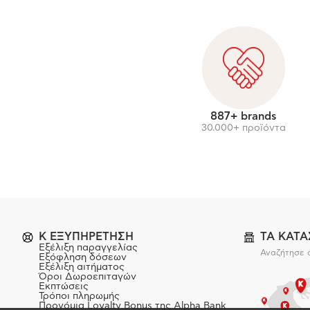
887+ brands
30.000+ προϊόντα
K ΕΞΥΠΗΡΕΤΗΣΗ
ΤΑ ΚΑΤ
Εξέλιξη παραγγελίας
Αναζήτησε 
Εξόφληση δόσεων
Εξέλιξη αιτήματος
Όροι Δωροεπιταγών
Εκπτώσεις
Τρόποι πληρωμής
Προνόμια Loyalty Bonus της Alpha Bank