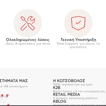
Ολοκληρωμένες λύσεις
Τεχνική Υποστήριξη
ιδέες & προτάσεις για σένα
Total Support, για όποτε το
χρειαστείς
ΑΣΤΗΜΑΤΑ ΜΑΣ
Η ΚΩΤΣΟΒΟΛΟΣ
Μάθε περισσότερα για εμάς
σε 148 καταστήματα
K2B
Βρείτε λύσεις για την επιχείρησή σας
RETAIL MEDIA
A dynamic advertising platform
KBLOG
Ανακάλυψε όλα τα τελευταία τεχνολ