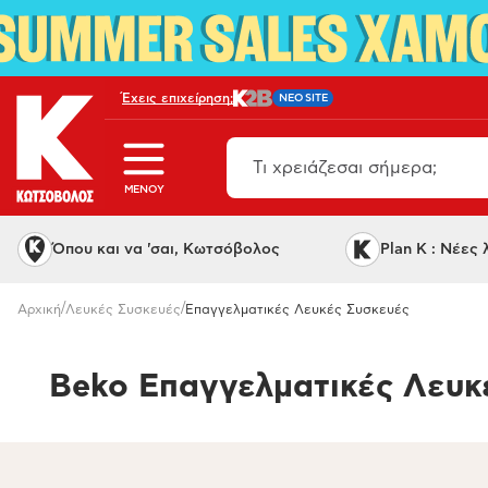
Έχεις επιχείρηση;
NEO SITE
MENOY
Όπου και να 'σαι, Κωτσόβολος
Plan K : Νέες
/
/
Αρχική
Λευκές Συσκευές
Επαγγελματικές Λευκές Συσκευές
Beko Επαγγελματικές Λευκ