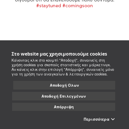
#staytuned #comingsoon
Στο website μας χρησιμοποιούμε cookies
Κάνοντας κλικ στο κουμπί "Αποδοχή", συναινείς στη
χρήση cookies για σκοπούς στατιστικής και μάρκετινγκ.
Αν κάνεις κλικ στην επιλογή "Απόρριψη", συναινείς μόνο
για τη χρήση των αναγκαίων & λειτουργικών cookies.
Αποδοχή Όλων
Αποδοχή Επιλεγμένων
Απόρριψη
Περισσότερα