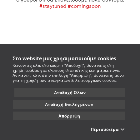
#staytuned #comingsoon
Στο website μας χρησιμοποιούμε cookies
Κάνοντας κλικ στο κουμπί "Αποδοχή", συναινείς στη
χρήση cookies για σκοπούς στατιστικής και μάρκετινγκ.
Αν κάνεις κλικ στην επιλογή "Απόρριψη", συναινείς μόνο
για τη χρήση των αναγκαίων & λειτουργικών cookies.
Αποδοχή Όλων
Αποδοχή Επιλεγμένων
Απόρριψη
Περισσότερα