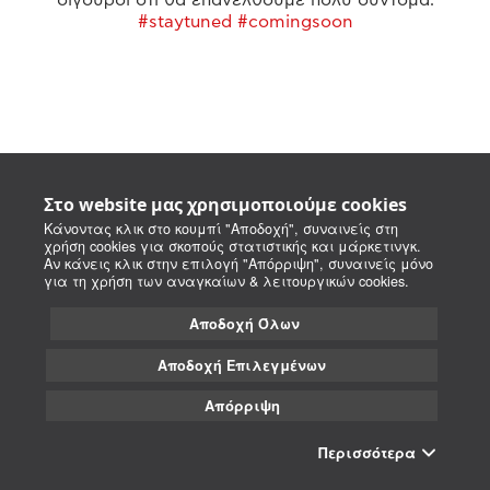
#staytuned #comingsoon
Στο website μας χρησιμοποιούμε cookies
Κάνοντας κλικ στο κουμπί "Αποδοχή", συναινείς στη
χρήση cookies για σκοπούς στατιστικής και μάρκετινγκ.
Αν κάνεις κλικ στην επιλογή "Απόρριψη", συναινείς μόνο
για τη χρήση των αναγκαίων & λειτουργικών cookies.
Αποδοχή Όλων
Αποδοχή Επιλεγμένων
Απόρριψη
Περισσότερα