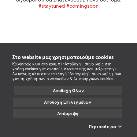
#staytuned #comingsoon
Στο website μας χρησιμοποιούμε cookies
Κάνοντας κλικ στο κουμπί "Αποδοχή", συναινείς στη
χρήση cookies για σκοπούς στατιστικής και μάρκετινγκ.
Αν κάνεις κλικ στην επιλογή "Απόρριψη", συναινείς μόνο
για τη χρήση των αναγκαίων & λειτουργικών cookies.
Αποδοχή Όλων
Αποδοχή Επιλεγμένων
Απόρριψη
Περισσότερα