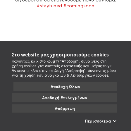
#staytuned #comingsoon
Στο website μας χρησιμοποιούμε cookies
Κάνοντας κλικ στο κουμπί "Αποδοχή", συναινείς στη
χρήση cookies για σκοπούς στατιστικής και μάρκετινγκ.
Αν κάνεις κλικ στην επιλογή "Απόρριψη", συναινείς μόνο
για τη χρήση των αναγκαίων & λειτουργικών cookies.
Αποδοχή Όλων
Αποδοχή Επιλεγμένων
Απόρριψη
Περισσότερα