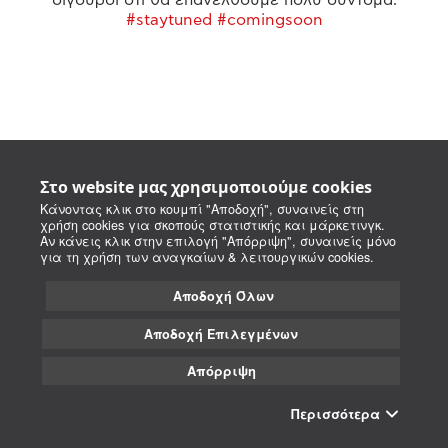
#staytuned #comingsoon
Στο website μας χρησιμοποιούμε cookies
Κάνοντας κλικ στο κουμπί "Αποδοχή", συναινείς στη
χρήση cookies για σκοπούς στατιστικής και μάρκετινγκ.
Αν κάνεις κλικ στην επιλογή "Απόρριψη", συναινείς μόνο
για τη χρήση των αναγκαίων & λειτουργικών cookies.
Αποδοχή Όλων
Αποδοχή Επιλεγμένων
Απόρριψη
Περισσότερα