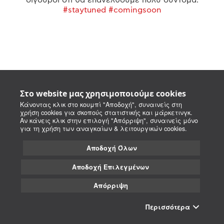
#staytuned #comingsoon
Στο website μας χρησιμοποιούμε cookies
Κάνοντας κλικ στο κουμπί "Αποδοχή", συναινείς στη
χρήση cookies για σκοπούς στατιστικής και μάρκετινγκ.
Αν κάνεις κλικ στην επιλογή "Απόρριψη", συναινείς μόνο
για τη χρήση των αναγκαίων & λειτουργικών cookies.
Αποδοχή Όλων
Αποδοχή Επιλεγμένων
Απόρριψη
Περισσότερα