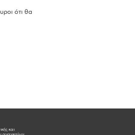
υροι ότι θα
ικής και
ων αναγκαίων