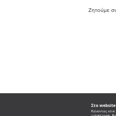
Ζητούμε συ
Στο websit
Κάνοντας κλικ 
μάρκετινγκ. Αν