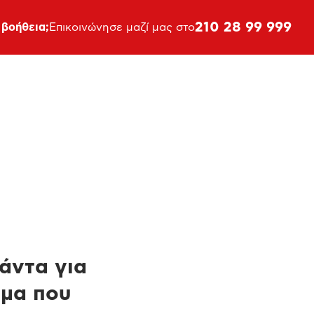
210 28 99 999
 βοήθεια;
Επικοινώνησε μαζί μας στο
πάντα για
ημα που