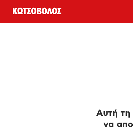
Αυτή τη 
να απο