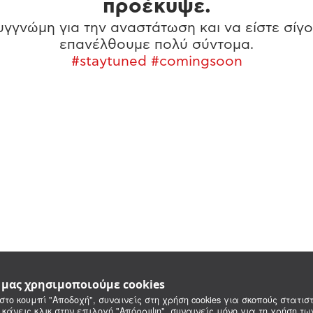
προέκυψε.
γγνώμη για την αναστάτωση και να είστε σίγο
επανέλθουμε πολύ σύντομα.
#staytuned #comingsoon
e μας χρησιμοποιούμε cookies
στο κουμπί "Αποδοχή", συναινείς στη χρήση cookies για σκοπούς στατιστ
 κάνεις κλικ στην επιλογή "Απόρριψη", συναινείς μόνο για τη χρήση τ