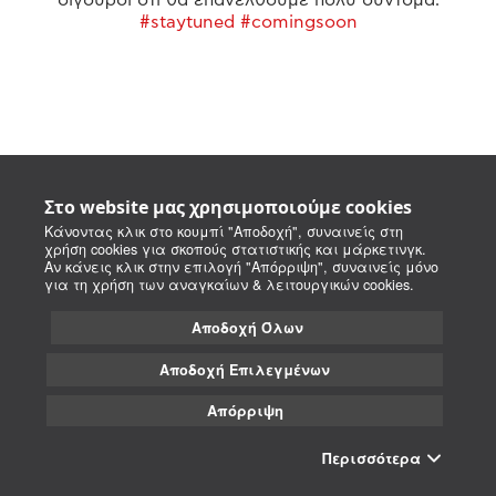
#staytuned #comingsoon
Στο website μας χρησιμοποιούμε cookies
Κάνοντας κλικ στο κουμπί "Αποδοχή", συναινείς στη
χρήση cookies για σκοπούς στατιστικής και μάρκετινγκ.
Αν κάνεις κλικ στην επιλογή "Απόρριψη", συναινείς μόνο
για τη χρήση των αναγκαίων & λειτουργικών cookies.
Αποδοχή Όλων
Αποδοχή Επιλεγμένων
Απόρριψη
Περισσότερα