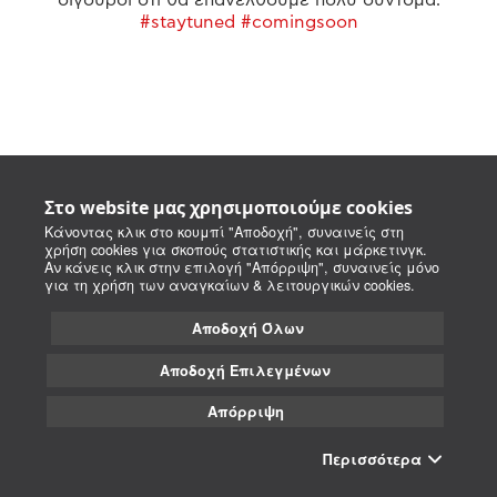
#staytuned #comingsoon
Στο website μας χρησιμοποιούμε cookies
Κάνοντας κλικ στο κουμπί "Αποδοχή", συναινείς στη
χρήση cookies για σκοπούς στατιστικής και μάρκετινγκ.
Αν κάνεις κλικ στην επιλογή "Απόρριψη", συναινείς μόνο
για τη χρήση των αναγκαίων & λειτουργικών cookies.
Αποδοχή Όλων
Αποδοχή Επιλεγμένων
Απόρριψη
Περισσότερα