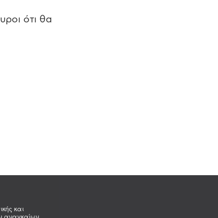
υροι ότι θα
ικής και
ων αναγκαίων