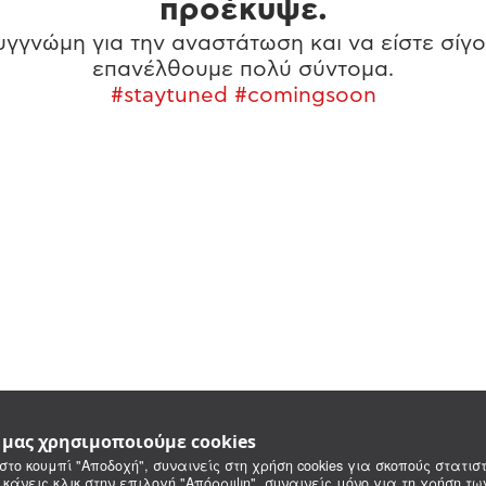
προέκυψε.
γγνώμη για την αναστάτωση και να είστε σίγο
επανέλθουμε πολύ σύντομα.
#staytuned #comingsoon
e μας χρησιμοποιούμε cookies
στο κουμπί "Αποδοχή", συναινείς στη χρήση cookies για σκοπούς στατιστ
 κάνεις κλικ στην επιλογή "Απόρριψη", συναινείς μόνο για τη χρήση τ