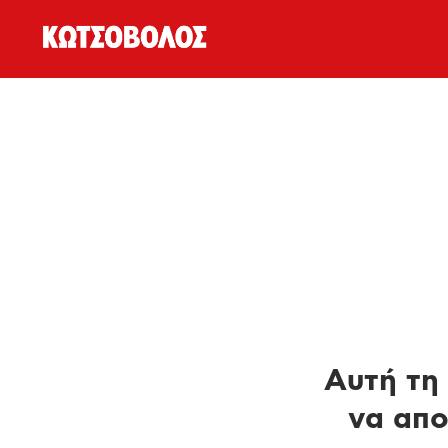
Αυτή τη 
να απο