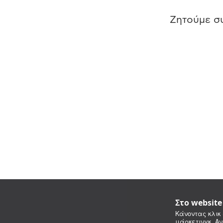
Ζητούμε συ
Στο websit
Κάνοντας κλικ 
μάρκετινγκ. Αν