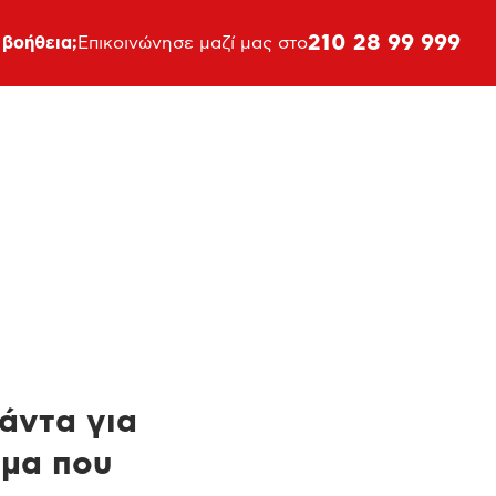
210 28 99 999
 βοήθεια;
Επικοινώνησε μαζί μας στο
πάντα για
ημα που