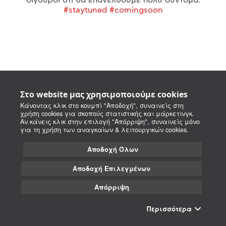
#staytuned #comingsoon
Στο website μας χρησιμοποιούμε cookies
Κάνοντας κλικ στο κουμπί "Αποδοχή", συναινείς στη
χρήση cookies για σκοπούς στατιστικής και μάρκετινγκ.
Αν κάνεις κλικ στην επιλογή "Απόρριψη", συναινείς μόνο
για τη χρήση των αναγκαίων & λειτουργικών cookies.
Αποδοχή Όλων
Αποδοχή Επιλεγμένων
Απόρριψη
Περισσότερα