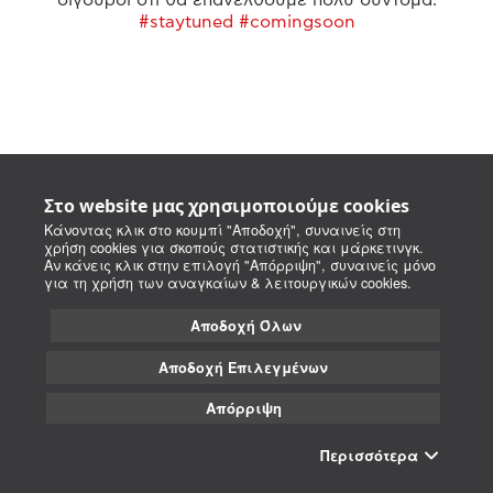
#staytuned #comingsoon
Στο website μας χρησιμοποιούμε cookies
Κάνοντας κλικ στο κουμπί "Αποδοχή", συναινείς στη
χρήση cookies για σκοπούς στατιστικής και μάρκετινγκ.
Αν κάνεις κλικ στην επιλογή "Απόρριψη", συναινείς μόνο
για τη χρήση των αναγκαίων & λειτουργικών cookies.
Αποδοχή Όλων
Αποδοχή Επιλεγμένων
Απόρριψη
Περισσότερα