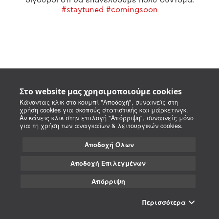
#staytuned #comingsoon
Στο website μας χρησιμοποιούμε cookies
Κάνοντας κλικ στο κουμπί "Αποδοχή", συναινείς στη
χρήση cookies για σκοπούς στατιστικής και μάρκετινγκ.
Αν κάνεις κλικ στην επιλογή "Απόρριψη", συναινείς μόνο
για τη χρήση των αναγκαίων & λειτουργικών cookies.
Αποδοχή Όλων
Αποδοχή Επιλεγμένων
Απόρριψη
Περισσότερα