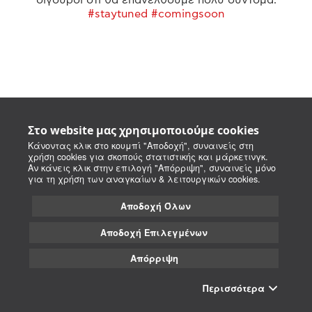
#staytuned #comingsoon
Στο website μας χρησιμοποιούμε cookies
Κάνοντας κλικ στο κουμπί "Αποδοχή", συναινείς στη
χρήση cookies για σκοπούς στατιστικής και μάρκετινγκ.
Αν κάνεις κλικ στην επιλογή "Απόρριψη", συναινείς μόνο
για τη χρήση των αναγκαίων & λειτουργικών cookies.
Αποδοχή Όλων
Αποδοχή Επιλεγμένων
Απόρριψη
Περισσότερα