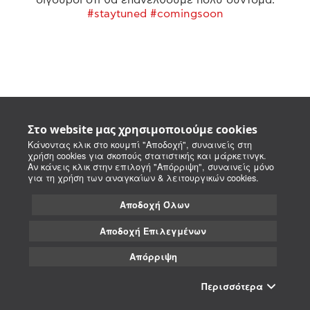
#staytuned #comingsoon
Στο website μας χρησιμοποιούμε cookies
Κάνοντας κλικ στο κουμπί "Αποδοχή", συναινείς στη
χρήση cookies για σκοπούς στατιστικής και μάρκετινγκ.
Αν κάνεις κλικ στην επιλογή "Απόρριψη", συναινείς μόνο
για τη χρήση των αναγκαίων & λειτουργικών cookies.
Αποδοχή Όλων
Αποδοχή Επιλεγμένων
Απόρριψη
Περισσότερα