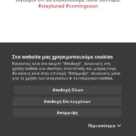
#staytuned #comingsoon
Στο website μας χρησιμοποιούμε cookies
Κάνοντας κλικ στο κουμπί "Αποδοχή", συναινείς στη
χρήση cookies για σκοπούς στατιστικής και μάρκετινγκ.
Αν κάνεις κλικ στην επιλογή "Απόρριψη", συναινείς μόνο
για τη χρήση των αναγκαίων & λειτουργικών cookies.
Αποδοχή Όλων
Αποδοχή Επιλεγμένων
Απόρριψη
Περισσότερα