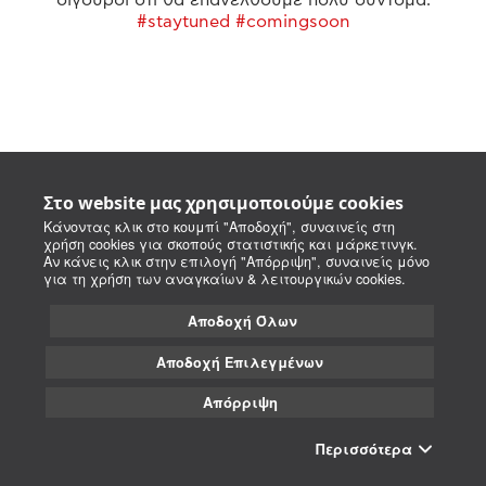
#staytuned #comingsoon
Στο website μας χρησιμοποιούμε cookies
Κάνοντας κλικ στο κουμπί "Αποδοχή", συναινείς στη
χρήση cookies για σκοπούς στατιστικής και μάρκετινγκ.
Αν κάνεις κλικ στην επιλογή "Απόρριψη", συναινείς μόνο
για τη χρήση των αναγκαίων & λειτουργικών cookies.
Αποδοχή Όλων
Αποδοχή Επιλεγμένων
Απόρριψη
Περισσότερα