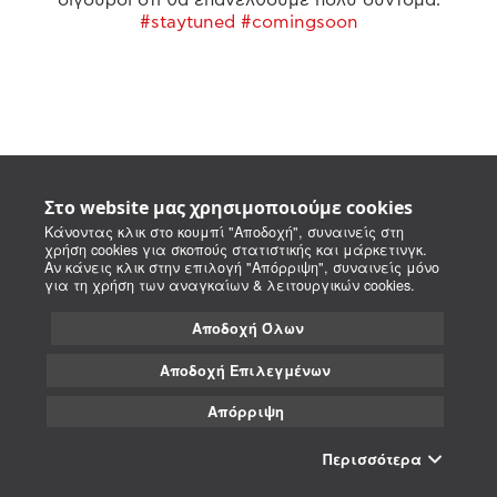
#staytuned #comingsoon
Στο website μας χρησιμοποιούμε cookies
Κάνοντας κλικ στο κουμπί "Αποδοχή", συναινείς στη
χρήση cookies για σκοπούς στατιστικής και μάρκετινγκ.
Αν κάνεις κλικ στην επιλογή "Απόρριψη", συναινείς μόνο
για τη χρήση των αναγκαίων & λειτουργικών cookies.
Αποδοχή Όλων
Αποδοχή Επιλεγμένων
Απόρριψη
Περισσότερα