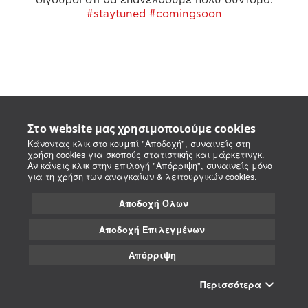
#staytuned #comingsoon
Στο website μας χρησιμοποιούμε cookies
Κάνοντας κλικ στο κουμπί "Αποδοχή", συναινείς στη
χρήση cookies για σκοπούς στατιστικής και μάρκετινγκ.
Αν κάνεις κλικ στην επιλογή "Απόρριψη", συναινείς μόνο
για τη χρήση των αναγκαίων & λειτουργικών cookies.
Αποδοχή Όλων
Αποδοχή Επιλεγμένων
Απόρριψη
Περισσότερα