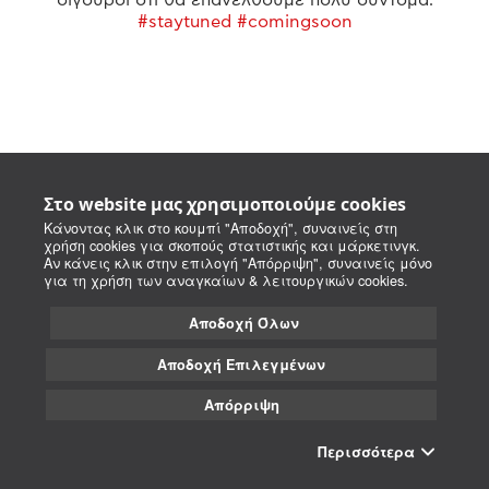
#staytuned #comingsoon
Στο website μας χρησιμοποιούμε cookies
Κάνοντας κλικ στο κουμπί "Αποδοχή", συναινείς στη
χρήση cookies για σκοπούς στατιστικής και μάρκετινγκ.
Αν κάνεις κλικ στην επιλογή "Απόρριψη", συναινείς μόνο
για τη χρήση των αναγκαίων & λειτουργικών cookies.
Αποδοχή Όλων
Αποδοχή Επιλεγμένων
Απόρριψη
Περισσότερα