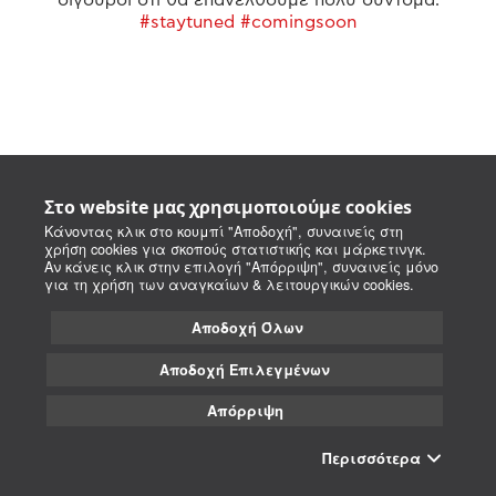
#staytuned #comingsoon
Στο website μας χρησιμοποιούμε cookies
Κάνοντας κλικ στο κουμπί "Αποδοχή", συναινείς στη
χρήση cookies για σκοπούς στατιστικής και μάρκετινγκ.
Αν κάνεις κλικ στην επιλογή "Απόρριψη", συναινείς μόνο
για τη χρήση των αναγκαίων & λειτουργικών cookies.
Αποδοχή Όλων
Αποδοχή Επιλεγμένων
Απόρριψη
Περισσότερα