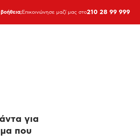
210 28 99 999
 βοήθεια;
Επικοινώνησε μαζί μας στο
πάντα για
ημα που