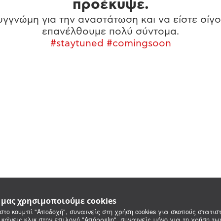
προέκυψε.
γγνώμη για την αναστάτωση και να είστε σίγο
επανέλθουμε πολύ σύντομα.
#staytuned #comingsoon
e μας χρησιμοποιούμε cookies
στο κουμπί "Αποδοχή", συναινείς στη χρήση cookies για σκοπούς στατιστ
 κάνεις κλικ στην επιλογή "Απόρριψη", συναινείς μόνο για τη χρήση τ