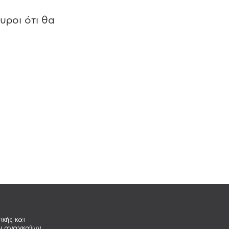
υροι ότι θα
ικής και
ων αναγκαίων