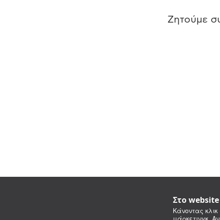
Ζητούμε συ
Στο websit
Κάνοντας κλικ 
μάρκετινγκ. Αν