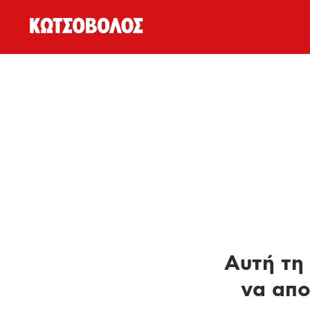
Αυτή τη 
να απο