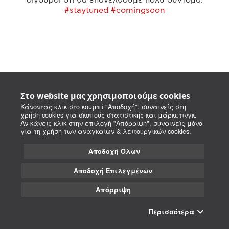
#staytuned #comingsoon
Στο website μας χρησιμοποιούμε cookies
Κάνοντας κλικ στο κουμπί "Αποδοχή", συναινείς στη
χρήση cookies για σκοπούς στατιστικής και μάρκετινγκ.
Αν κάνεις κλικ στην επιλογή "Απόρριψη", συναινείς μόνο
για τη χρήση των αναγκαίων & λειτουργικών cookies.
Αποδοχή Όλων
Αποδοχή Επιλεγμένων
Απόρριψη
Περισσότερα