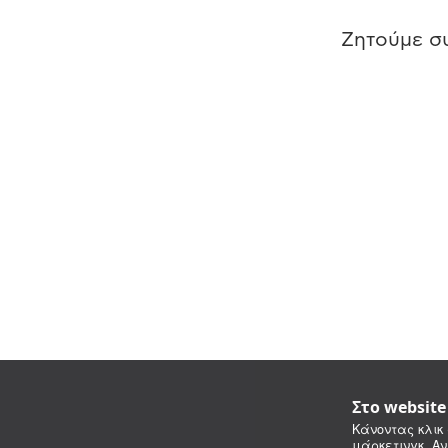
Ζητούμε συ
Στο websit
Κάνοντας κλικ 
μάρκετινγκ. Αν