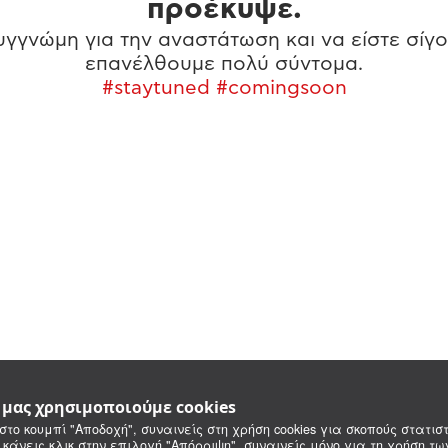
προέκυψε.
γγνώμη για την αναστάτωση και να είστε σίγο
επανέλθουμε πολύ σύντομα.
#staytuned #comingsoon
e μας χρησιμοποιούμε cookies
στο κουμπί "Αποδοχή", συναινείς στη χρήση cookies για σκοπούς στατιστ
 κάνεις κλικ στην επιλογή "Απόρριψη", συναινείς μόνο για τη χρήση τ