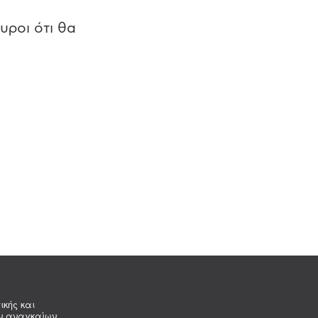
υροι ότι θα
ικής και
ων αναγκαίων