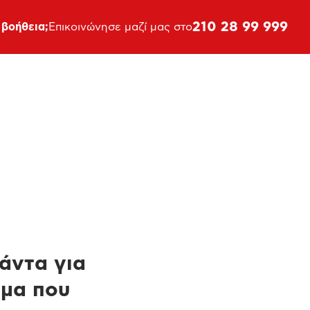
210 28 99 999
 βοήθεια;
Επικοινώνησε μαζί μας στο
πάντα για
ημα που