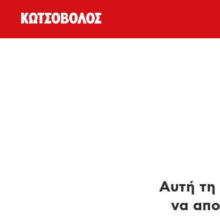
Αυτή τη 
να απο