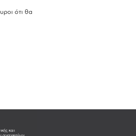
υροι ότι θα
ικής και
ων αναγκαίων