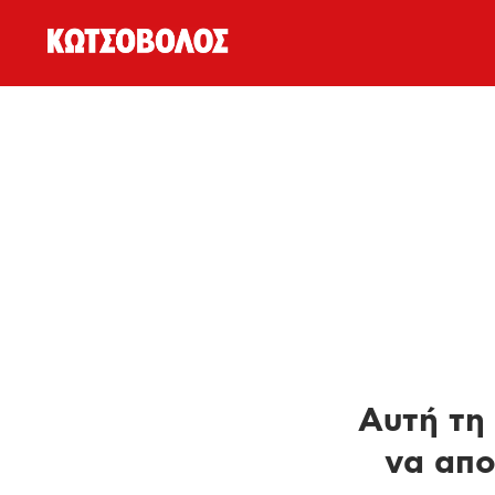
Αυτή τη 
να απο