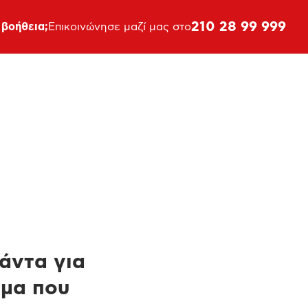
210 28 99 999
 βοήθεια;
Επικοινώνησε μαζί μας στο
πάντα για
ημα που