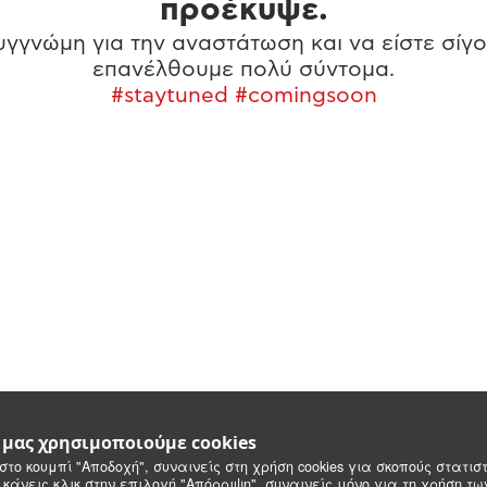
προέκυψε.
γγνώμη για την αναστάτωση και να είστε σίγο
επανέλθουμε πολύ σύντομα.
#staytuned #comingsoon
e μας χρησιμοποιούμε cookies
στο κουμπί "Αποδοχή", συναινείς στη χρήση cookies για σκοπούς στατιστ
 κάνεις κλικ στην επιλογή "Απόρριψη", συναινείς μόνο για τη χρήση τ