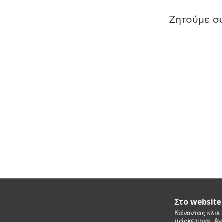
Ζητούμε συ
Στο websit
Κάνοντας κλικ 
μάρκετινγκ. Αν