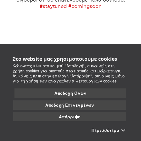
#staytuned #comingsoon
Στο website μας χρησιμοποιούμε cookies
Κάνοντας κλικ στο κουμπί "Αποδοχή", συναινείς στη
χρήση cookies για σκοπούς στατιστικής και μάρκετινγκ.
Αν κάνεις κλικ στην επιλογή "Απόρριψη", συναινείς μόνο
για τη χρήση των αναγκαίων & λειτουργικών cookies.
Αποδοχή Όλων
Αποδοχή Επιλεγμένων
Απόρριψη
Περισσότερα