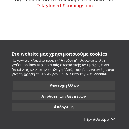
#staytuned #comingsoon
Στο website μας χρησιμοποιούμε cookies
Κάνοντας κλικ στο κουμπί "Αποδοχή", συναινείς στη
χρήση cookies για σκοπούς στατιστικής και μάρκετινγκ.
Αν κάνεις κλικ στην επιλογή "Απόρριψη", συναινείς μόνο
για τη χρήση των αναγκαίων & λειτουργικών cookies.
Αποδοχή Όλων
Αποδοχή Επιλεγμένων
Απόρριψη
Περισσότερα