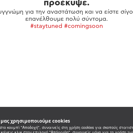
προέκυψε.
γγνώμη για την αναστάτωση και να είστε σίγο
επανέλθουμε πολύ σύντομα.
#staytuned #comingsoon
e μας χρησιμοποιούμε cookies
στο κουμπί "Αποδοχή", συναινείς στη χρήση cookies για σκοπούς στατιστ
 κάνεις κλικ στην επιλογή "Απόρριψη", συναινείς μόνο για τη χρήση τ