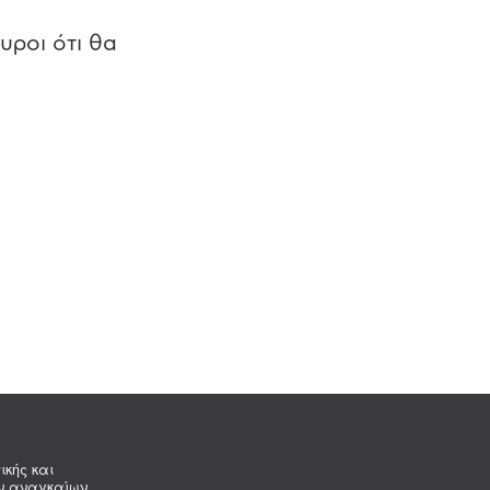
υροι ότι θα
ικής και
ων αναγκαίων