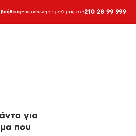
210 28 99 999
 βοήθεια;
Επικοινώνησε μαζί μας στο
πάντα για
ημα που