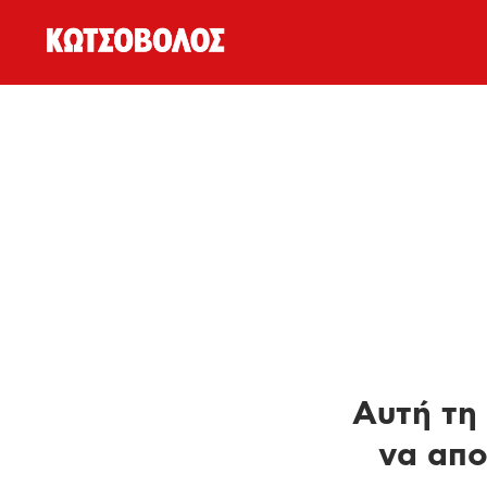
Αυτή τη 
να απο