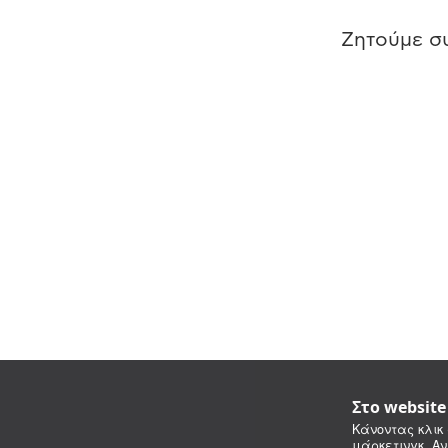
Ζητούμε συ
Στο websit
Κάνοντας κλικ 
μάρκετινγκ. Αν