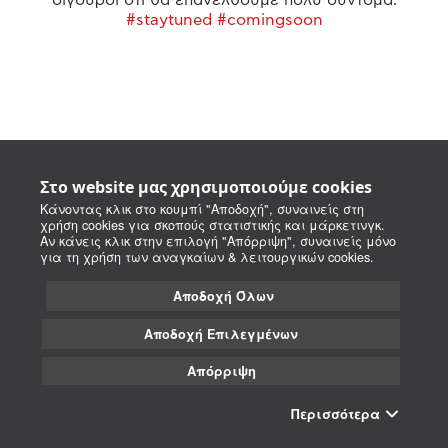
#staytuned #comingsoon
Στο website μας χρησιμοποιούμε cookies
Κάνοντας κλικ στο κουμπί "Αποδοχή", συναινείς στη
χρήση cookies για σκοπούς στατιστικής και μάρκετινγκ.
Αν κάνεις κλικ στην επιλογή "Απόρριψη", συναινείς μόνο
για τη χρήση των αναγκαίων & λειτουργικών cookies.
Αποδοχή Όλων
Αποδοχή Επιλεγμένων
Απόρριψη
Περισσότερα