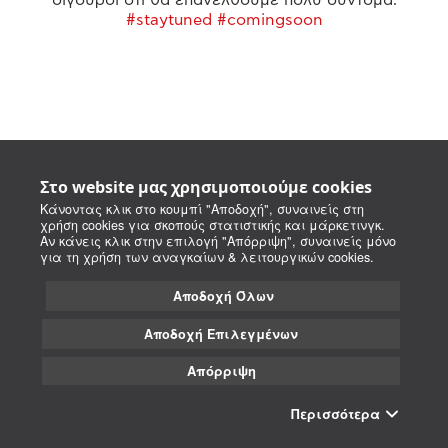
#staytuned #comingsoon
Στο website μας χρησιμοποιούμε cookies
Κάνοντας κλικ στο κουμπί "Αποδοχή", συναινείς στη
χρήση cookies για σκοπούς στατιστικής και μάρκετινγκ.
Αν κάνεις κλικ στην επιλογή "Απόρριψη", συναινείς μόνο
για τη χρήση των αναγκαίων & λειτουργικών cookies.
Αποδοχή Όλων
Αποδοχή Επιλεγμένων
Απόρριψη
Περισσότερα