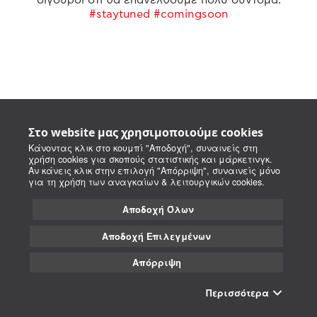
#staytuned #comingsoon
Στο website μας χρησιμοποιούμε cookies
Κάνοντας κλικ στο κουμπί "Αποδοχή", συναινείς στη
χρήση cookies για σκοπούς στατιστικής και μάρκετινγκ.
Αν κάνεις κλικ στην επιλογή "Απόρριψη", συναινείς μόνο
για τη χρήση των αναγκαίων & λειτουργικών cookies.
Αποδοχή Όλων
Αποδοχή Επιλεγμένων
Απόρριψη
Περισσότερα