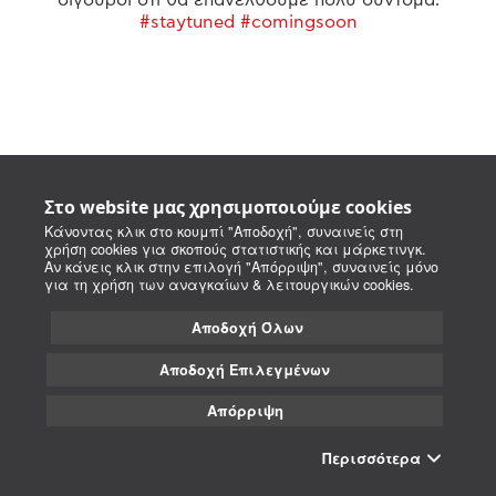
#staytuned #comingsoon
Στο website μας χρησιμοποιούμε cookies
Κάνοντας κλικ στο κουμπί "Αποδοχή", συναινείς στη
χρήση cookies για σκοπούς στατιστικής και μάρκετινγκ.
Αν κάνεις κλικ στην επιλογή "Απόρριψη", συναινείς μόνο
για τη χρήση των αναγκαίων & λειτουργικών cookies.
Αποδοχή Όλων
Αποδοχή Επιλεγμένων
Απόρριψη
Περισσότερα